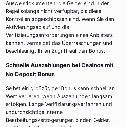
Ausweisdokumenten; die Gelder sind in der
Regel solange nicht verfügbar, bis diese
Kontrollen abgeschlossen sind. Wenn Sie den
Aktivierungsablauf und die
Verifizierungsanforderungen eines Anbieters
kennen, vermeidet das Überraschungen und
beschleunigt Ihren Zugriff auf den Bonus.
Schnelle Auszahlungen bei Casinos mit
No Deposit Bonus
Selbst ein großzügiger Bonus kann schnell an
Wert verlieren, wenn Auszahlungen langsam
erfolgen. Lange Verifizierungsverfahren und
undurchsichtige interne
Bearbeitungsverzögerungen binden Gelder,