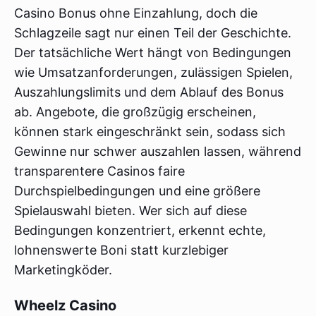
Casino Bonus ohne Einzahlung, doch die
Schlagzeile sagt nur einen Teil der Geschichte.
Der tatsächliche Wert hängt von Bedingungen
wie Umsatzanforderungen, zulässigen Spielen,
Auszahlungslimits und dem Ablauf des Bonus
ab. Angebote, die großzügig erscheinen,
können stark eingeschränkt sein, sodass sich
Gewinne nur schwer auszahlen lassen, während
transparentere Casinos faire
Durchspielbedingungen und eine größere
Spielauswahl bieten. Wer sich auf diese
Bedingungen konzentriert, erkennt echte,
lohnenswerte Boni statt kurzlebiger
Marketingköder.
Wheelz Casino