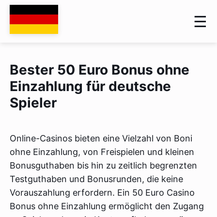
Bester 50 Euro Bonus ohne
Einzahlung für deutsche
Spieler
Online-Casinos bieten eine Vielzahl von Boni
ohne Einzahlung, von Freispielen und kleinen
Bonusguthaben bis hin zu zeitlich begrenzten
Testguthaben und Bonusrunden, die keine
Vorauszahlung erfordern. Ein 50 Euro Casino
Bonus ohne Einzahlung ermöglicht den Zugang