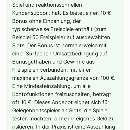
Spiel und reaktionsschnellen
Kundensupport hat. Es bietet einen 10 €
Bonus ohne Einzahlung, der
typischerweise Freispiele enthält (zum
Beispiel 50 Freispiele) auf ausgewählten
Slots. Der Bonus ist normalerweise mit
einer 35-fachen Umsatzbedingung auf
Bonusguthaben und Gewinne aus
Freispielen verbunden, mit einer
maximalen Auszahlungsgrenze von 100 €.
Eine Mindesteinzahlung, um alle
Kontofunktionen freizuschalten, beträgt
oft 10 €. Dieses Angebot eignet sich für
Gelegenheitsspieler an Slots, die Spiele
testen möchten, ohne ihr eigenes Geld zu
riskieren. In der Praxis ist eine Auszahlung