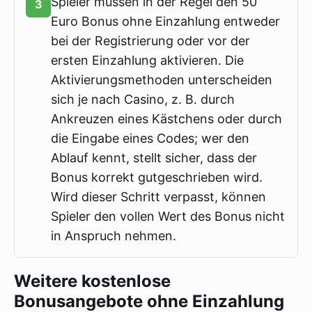
Spieler müssen in der Regel den 50
3
Euro Bonus ohne Einzahlung entweder
bei der Registrierung oder vor der
ersten Einzahlung aktivieren. Die
Aktivierungsmethoden unterscheiden
sich je nach Casino, z. B. durch
Ankreuzen eines Kästchens oder durch
die Eingabe eines Codes; wer den
Ablauf kennt, stellt sicher, dass der
Bonus korrekt gutgeschrieben wird.
Wird dieser Schritt verpasst, können
Spieler den vollen Wert des Bonus nicht
in Anspruch nehmen.
Weitere kostenlose
Bonusangebote ohne Einzahlung