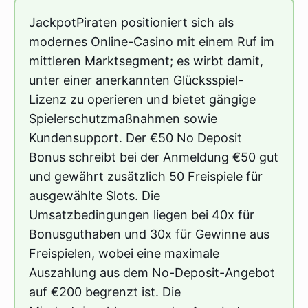
JackpotPiraten positioniert sich als
modernes Online-Casino mit einem Ruf im
mittleren Marktsegment; es wirbt damit,
unter einer anerkannten Glücksspiel-
Lizenz zu operieren und bietet gängige
Spielerschutzmaßnahmen sowie
Kundensupport. Der €50 No Deposit
Bonus schreibt bei der Anmeldung €50 gut
und gewährt zusätzlich 50 Freispiele für
ausgewählte Slots. Die
Umsatzbedingungen liegen bei 40x für
Bonusguthaben und 30x für Gewinne aus
Freispielen, wobei eine maximale
Auszahlung aus dem No-Deposit-Angebot
auf €200 begrenzt ist. Die