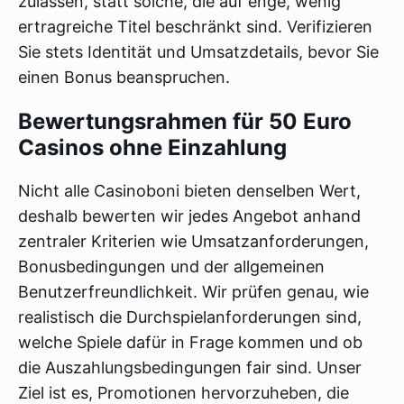
zulassen, statt solche, die auf enge, wenig
ertragreiche Titel beschränkt sind. Verifizieren
Sie stets Identität und Umsatzdetails, bevor Sie
einen Bonus beanspruchen.
Bewertungsrahmen für 50 Euro
Casinos ohne Einzahlung
Nicht alle Casinoboni bieten denselben Wert,
deshalb bewerten wir jedes Angebot anhand
zentraler Kriterien wie Umsatzanforderungen,
Bonusbedingungen und der allgemeinen
Benutzerfreundlichkeit. Wir prüfen genau, wie
realistisch die Durchspielanforderungen sind,
welche Spiele dafür in Frage kommen und ob
die Auszahlungsbedingungen fair sind. Unser
Ziel ist es, Promotionen hervorzuheben, die