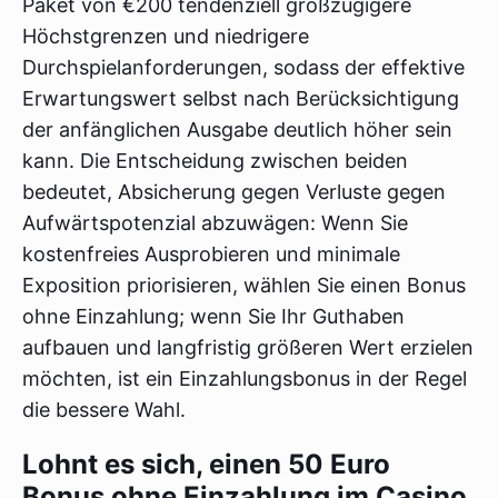
Paket von €200 tendenziell großzügigere
Höchstgrenzen und niedrigere
Durchspielanforderungen, sodass der effektive
Erwartungswert selbst nach Berücksichtigung
der anfänglichen Ausgabe deutlich höher sein
kann. Die Entscheidung zwischen beiden
bedeutet, Absicherung gegen Verluste gegen
Aufwärtspotenzial abzuwägen: Wenn Sie
kostenfreies Ausprobieren und minimale
Exposition priorisieren, wählen Sie einen Bonus
ohne Einzahlung; wenn Sie Ihr Guthaben
aufbauen und langfristig größeren Wert erzielen
möchten, ist ein Einzahlungsbonus in der Regel
die bessere Wahl.
Lohnt es sich, einen 50 Euro
Bonus ohne Einzahlung im Casino